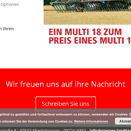
, Optionen
h Ihren
Wir freuen uns auf Ihre Nachricht
Schreiben Sie uns
ptimal zu gestalten und fortlaufend verbessern zu können, verwenden wir Cookies. 
Akzept
e stimmen Sie der Verwendung von Cookies zu.
Weitere Informationen
ngstraße 8 · 97532 Ebertshausen · 09724-9353 ·
info@sterzer-landte