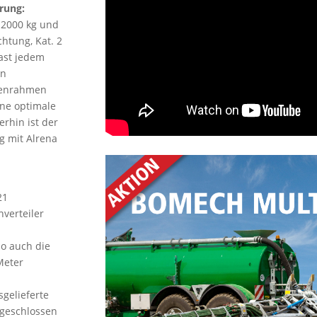
rung:
 2000 kg und
chtung, Kat. 2
fast jedem
in
tenrahmen
ine optimale
rhin ist der
g mit Alrena
21
hverteiler
so auch die
Meter
sgelieferte
sgeschlossen