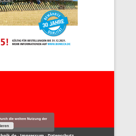
Durch die weitere Nutzung der
ieren
chnik.de
·
Impressum
·
Datenschutz