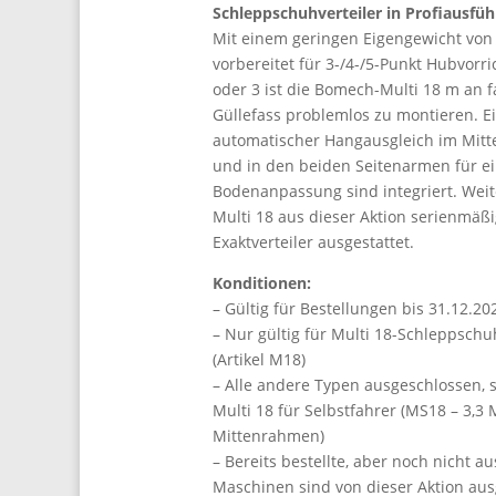
Schleppschuhverteiler in Profiausfüh
Mit einem geringen Eigengewicht von
vorbereitet für 3-/4-/5-Punkt Hubvorri
oder 3 ist die Bomech-Multi 18 m an 
Güllefass problemlos zu montieren. E
automatischer Hangausgleich im Mit
und in den beiden Seitenarmen für e
Bodenanpassung sind integriert. Weite
Multi 18 aus dieser Aktion serienmäßi
Exaktverteiler ausgestattet.
Konditionen:
– Gültig für Bestellungen bis 31.12.20
– Nur gültig für Multi 18-Schleppschu
(Artikel M18)
– Alle andere Typen ausgeschlossen, 
Multi 18 für Selbstfahrer (MS18 – 3,3 
Mittenrahmen)
– Bereits bestellte, aber noch nicht au
Maschinen sind von dieser Aktion au