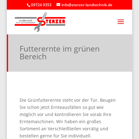
09724 9353
info@sterzer-landtechnik.de
Futterernte im grünen
Bereich
Die Grünfutterernte steht vor der Tür. Beugen
Sie schon jetzt Ernteausfällen so gut wie
möglich vor und kontrollieren Sie vorab Ihre
Erntemaschinen. Wir haben ein großes
Sortiment an Verschleißteilen vorrätig und
bestellen gerne für Sie individuell.