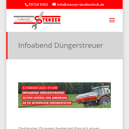
09724 9353
info@sterzer-landtechnik.de
Infoabend Düngerstreuer
Optimales Düngen bedeutet Einsatz einer