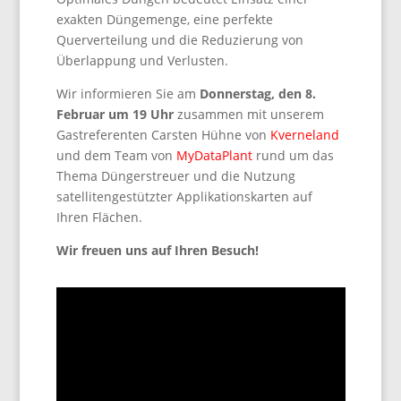
exakten Düngemenge, eine perfekte
Querverteilung und die Reduzierung von
Überlappung und Verlusten.
Wir informieren Sie am
Donnerstag, den 8.
Februar um 19 Uhr
zusammen mit unserem
Gastreferenten Carsten Hühne von
Kverneland
und dem Team von
MyDataPlant
rund um das
Thema Düngerstreuer und die Nutzung
satellitengestützter Applikationskarten auf
Ihren Flächen.
Wir freuen uns auf Ihren Besuch!