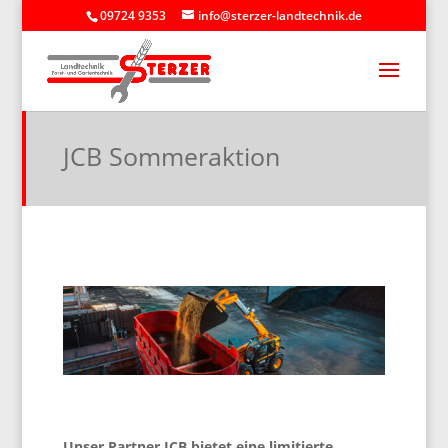
09724 9353
info@sterzer-landtechnik.de
JCB Sommeraktion
Unser Partner JCB bietet eine limitierte