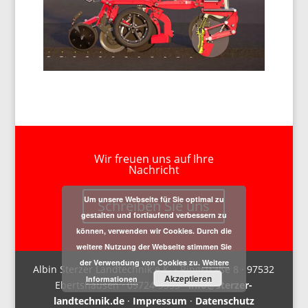
Wir freuen uns auf Ihre
Nachricht
Um unsere Webseite für Sie optimal zu
Schreiben Sie uns
gestalten und fortlaufend verbessern zu
können, verwenden wir Cookies. Durch die
weitere Nutzung der Webseite stimmen Sie
der Verwendung von Cookies zu.
Weitere
Albin Sterzer Landtechnik e.K. · Ringstraße 8 · 97532
Akzeptieren
Informationen
Ebertshausen · 09724-9353 ·
info@sterzer-
landtechnik.de
·
Impressum
·
Datenschutz