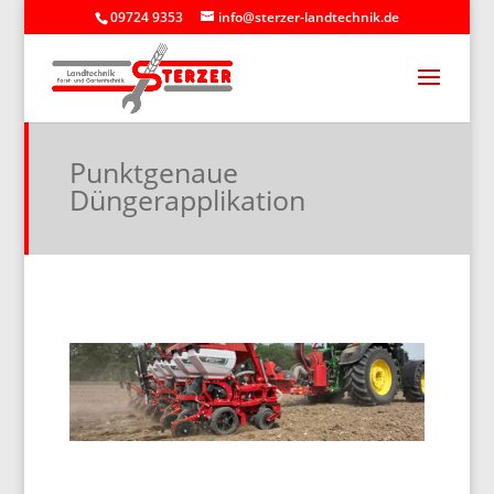
09724 9353
info@sterzer-landtechnik.de
Punktgenaue
Düngerapplikation