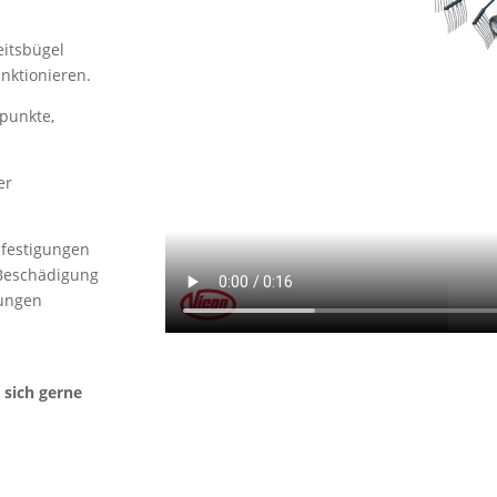
eitsbügel
unktionieren.
punkte,
er
efestigungen
 Beschädigung
rungen
 sich gerne