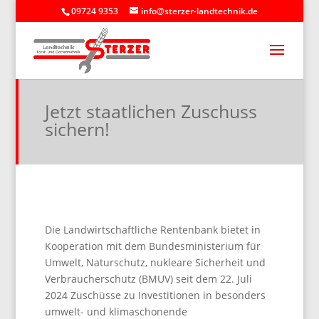
09724 9353
info@sterzer-landtechnik.de
Jetzt staatlichen Zuschuss
sichern!
Die Landwirtschaftliche Rentenbank bietet in
Kooperation mit dem Bundesministerium für
Umwelt, Naturschutz, nukleare Sicherheit und
Verbraucherschutz (BMUV) seit dem 22. Juli
2024 Zuschüsse zu Investitionen in besonders
umwelt- und klimaschonende