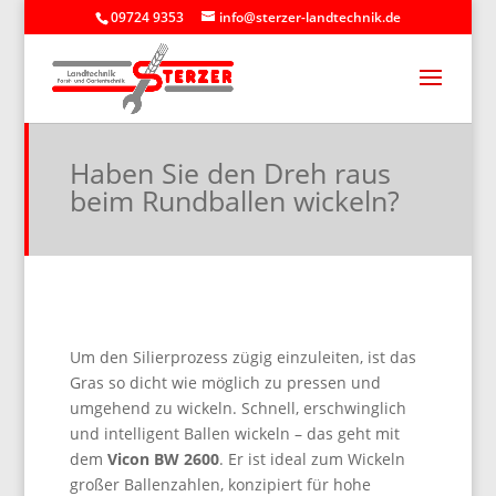
09724 9353
info@sterzer-landtechnik.de
Haben Sie den Dreh raus
beim Rundballen wickeln?
Um den Silierprozess zügig einzuleiten, ist das
Gras so dicht wie möglich zu pressen und
umgehend zu wickeln. Schnell, erschwinglich
und intelligent Ballen wickeln – das geht mit
dem
Vicon BW 2600
. Er ist ideal zum Wickeln
großer Ballenzahlen, konzipiert für hohe